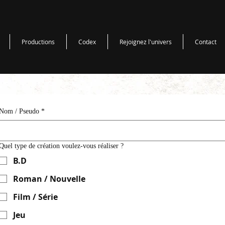
Productions
Codex
Rejoignez l'univers
Contact
Nom / Pseudo
*
Quel type de création voulez-vous réaliser ?
B.D
Roman / Nouvelle
Film / Série
Jeu