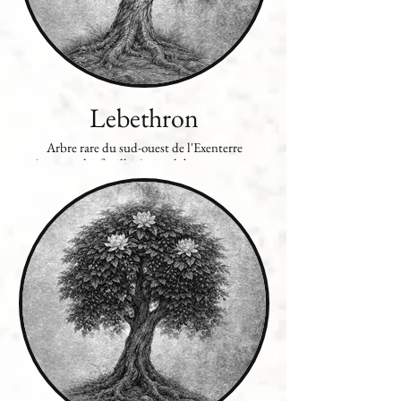
Lebethron
Arbre rare du sud-ouest de l'Exenterre
présentant des feuilles à cinq lobes, connu pour
fournir un bois d'une excellente qualité, il fut
très apprécié des charpentiers et des ébénistes au
temps de l'empire d'Hespérie. La
surexploitation et les ravages de la Deuxième
Guerre Noire ont décimé l'espèce ; ses graines et
ses derniers représentants sont devenus fort
rares si bien que les objets taillés dans du
lebethron sont désormais précieux et recherchés.