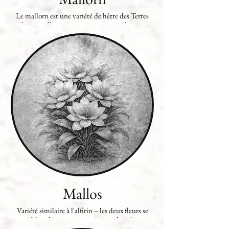
Le mallorn est une variété de hêtre des Terres
Immortelles présentant une écorce lisse et
argentée, et sur lequel poussent des grappes de
fleurs jaunes ainsi que des noix grises. Ses feuilles
vertes et argentées virent au doré durant
l'automne et demeurent sur l'arbre tout l'hiver,
ne tombant qu'au printemps pour être
remplacées par de nouvelles. Conscrit à
l'Amalfirin, on trouve quelques mallorns dans
les autres domaines elfiques du monde,
importés là il y a bien longtemps.
Mallos
Variété similaire à l'alfirin – les deux fleurs se
ressemblent beaucoup et partagent la même aire
de développement – la fleur d'or possède la