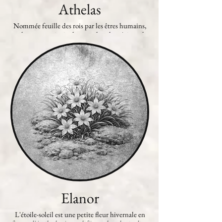
Athelas
Nommée feuille des rois par les êtres humains,
on la trouve principalement dans les régions de
résidence des elfes, passées ou présentes. Une
fois écrasées, les longues feuilles de cette plante
émettent une odeur douce et forte, plutôt
piquante si elles sont séchées. Elles peuvent être
trempées dans de l’eau bouillante puis
appliquées afin de nettoyer une plaie et
d’accélérer sa cicatrisation, et peuvent également
être consommées par infusion afin de se calmer
l’esprit et de réduire les maux de tête.
Elanor
L'étoile-soleil est une petite fleur hivernale en