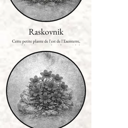
Raskovnik
Cette petite plante de l'est de l'Exenterre,
ressemblant à une sorte de trèfle, possède la
propriété magique d'ouvrir les serrures contre
lesquelles ont la frotte et entre également dans
la composition de diverses potions puissantes.
Petite et tout à fait commune, elle est très
difficile à trouver même pour un initié,
néanmoins les tortues, les hérissons et les
serpents – qui en sont friands – la décèle avec
aisance. Une autre méthode un peu aléatoire
pour la découvrir consiste à marcher dans des
hautes herbes avec des fers aux pieds, lentement
et en se traînant, jusqu'à ce qu'un frottement
inopiné avec une raskovnik n'entraîne
l'ouverture des entraves.