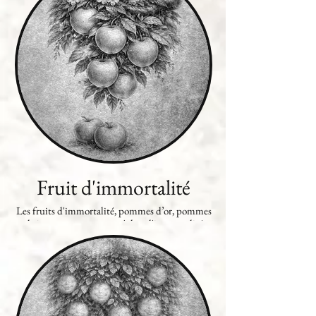
puissantes potions magiques.
Fruit d'immortalité
Les fruits d'immortalité, pommes d’or, pommes
de jouvence ou encore pêches d'immortalité
sont des fruits merveilleux qui, une fois ingérés,
octroient une grande longévité et améliorent les
capacités physiques et mentales. La mythologie
en fait le secret de la puissance des dieux. On dit
que les arbres les engendrant existeraient
toujours en Orba Fabula, mais seraient rares et
dissimulés en des régions difficiles d'accès.